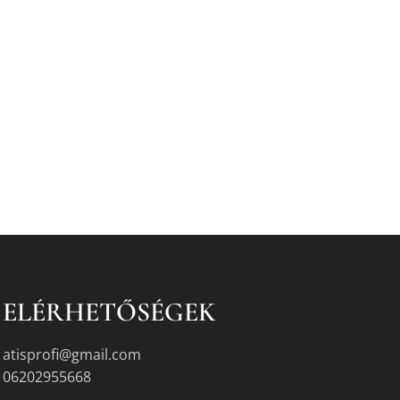
ELÉRHETŐSÉGEK
atisprofi@gmail.com
06202955668