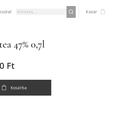
csolat
Kosár
tea 47% 0,7l
0
Ft
Kosárba