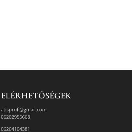
ELÉRHETŐSÉGEK
atisprofi@gmail.com
06202955668
06204104381