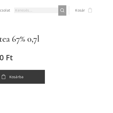
csolat
Kosár
tea 67% 0,7l
0
Ft
Kosárba