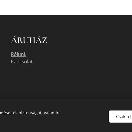
ÁRUHÁZ
Rólunk
Kapcsolat
dését és biztonságát, valamint
Csak a 
uális készletéről érdeklődjön az üzletben, vagy a megadott elérhetőségek e