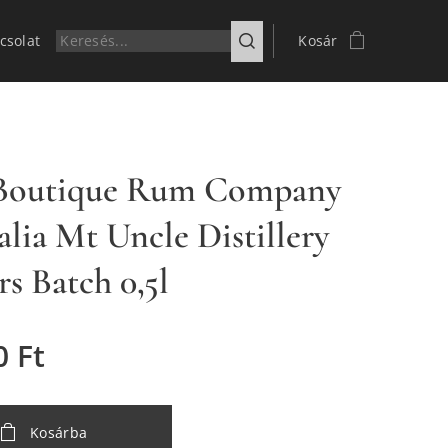
csolat
Kosár
 Boutique Rum Company
alia Mt Uncle Distillery
rs Batch 0,5l
0
Ft
Kosárba