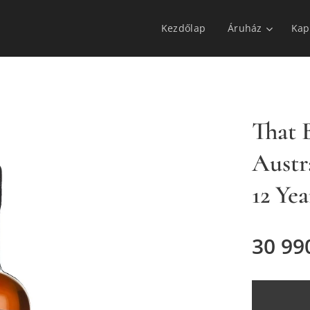
Kezdőlap
Áruház
Kap
That
Austr
12 Yea
30 99