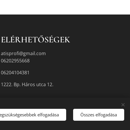
ELÉRHETŐSÉGEK
atisprofi@gmail.com
06202955668
06204104381
1222. Bp. Háros utca 12.
legszükségesebbek elfogadása
Összes elfogadása
gyikén.
Sütik