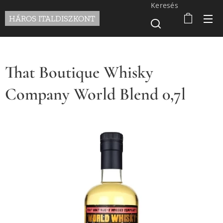
Keresés
HÁROS ITALDISZKONT
That Boutique Whisky
Company World Blend 0,7l