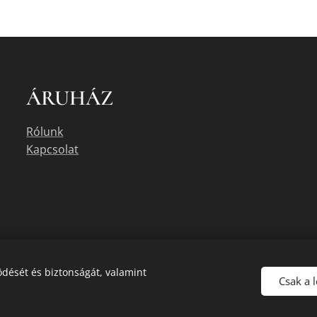
ÁRUHÁZ
Rólunk
Kapcsolat
dését és biztonságát, valamint
Csak a 
uális készletéről érdeklődjön az üzletben, vagy a megadott elérhetőségek e