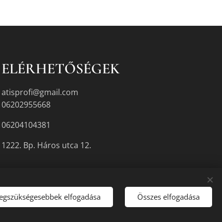
ELÉRHETŐSÉGEK
atisprofi@gmail.com
06202955668
06204104381
1222. Bp. Háros utca 12.
legszükségesebbek elfogadása
Összes elfogadása
gyikén.
Sütik