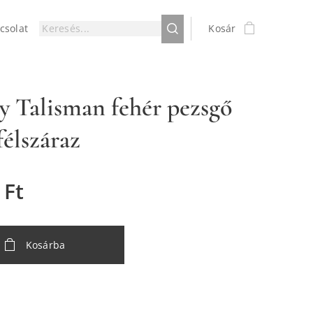
csolat
Kosár
y Talisman fehér pezsgő
félszáraz
Ft
Kosárba