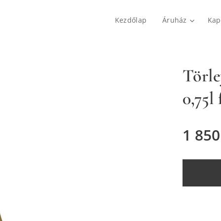
Kezdőlap
Áruház
Kap
Törle
0,75l 
1 850