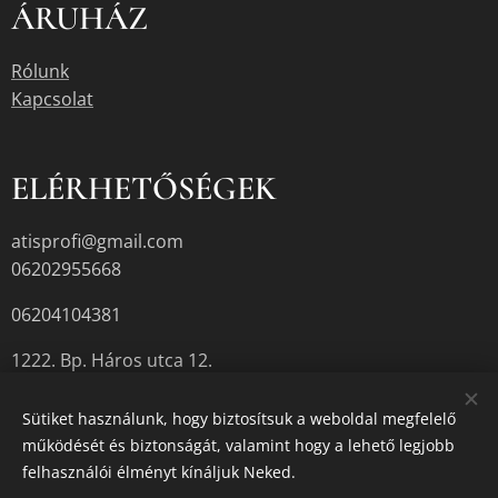
ÁRUHÁZ
Rólunk
Kapcsolat
ELÉRHETŐSÉGEK
atisprofi@gmail.com
06202955668
06204104381
1222. Bp. Háros utca 12.
Sütiket használunk, hogy biztosítsuk a weboldal megfelelő
működését és biztonságát, valamint hogy a lehető legjobb
A termékek aktuális készletéről érdeklődjön az üzletben, vagy a
felhasználói élményt kínáljuk Neked.
megadott elérhetőségek egyikén.