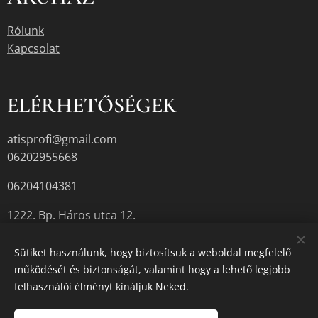
Rólunk
Kapcsolat
ELÉRHETŐSÉGEK
atisprofi@gmail.com
06202955668
06204104381
1222. Bp. Háros utca 12.
Sütiket használunk, hogy biztosítsuk a weboldal megfelelő
működését és biztonságát, valamint hogy a lehető legjobb
A termékek aktuális készletéről érdeklődjön az üzletben, vagy a
felhasználói élményt kínáljuk Neked.
megadott elérhetőségek egyikén.
Sütik