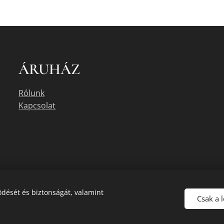
ÁRUHÁZ
Rólunk
Kapcsolat
dését és biztonságát, valamint
Csak a 
uális készletéről érdeklődjön az üzletben, vagy a megadott elérhetőségek e