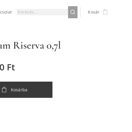
csolat
Kosár
m Riserva 0,7l
0
Ft
Kosárba