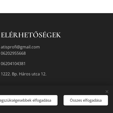
ELÉRHETŐSÉGEK
atisprofi@gmail.com
06202955668
06204104381
1222. Bp. Háros utca 12.
legszükségesebbek elfogadása
Összes elfogadása
gyikén.
Sütik