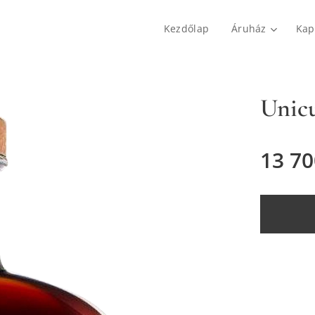
Kezdőlap
Áruház
Kap
Unicu
13 70