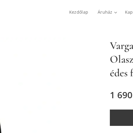
Kezdőlap
Áruház
Kap
Varg
Olasz
édes 
1 690