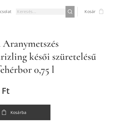
csolat
Kosár
a Aranymetszés
rizling késői szüretelésű
fehérbor 0,75 l
Ft
Kosárba