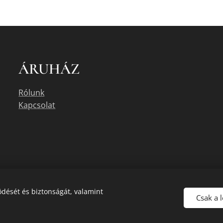
ÁRUHÁZ
Rólunk
Kapcsolat
dését és biztonságát, valamint
Csak a 
uális készletéről érdeklődjön az üzletben, vagy a megadott elérhetőségek e