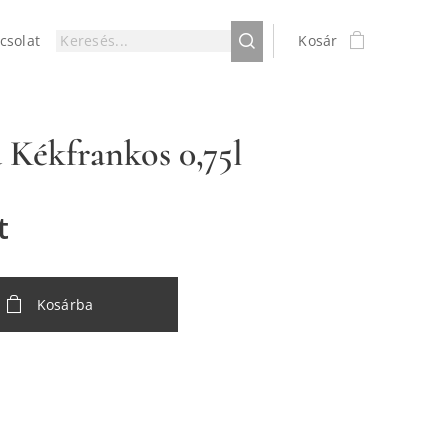
csolat
Kosár
 Kékfrankos 0,75l
t
Kosárba