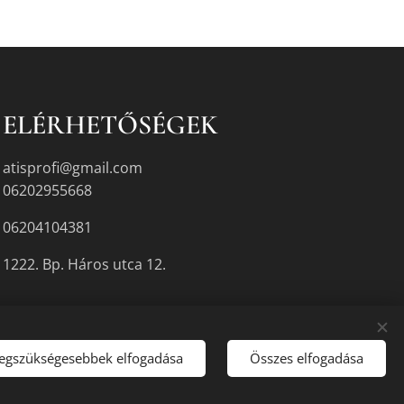
ELÉRHETŐSÉGEK
atisprofi@gmail.com
06202955668
06204104381
1222. Bp. Háros utca 12.
legszükségesebbek elfogadása
Összes elfogadása
gyikén.
Sütik