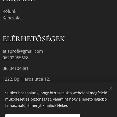
Rólunk
Kapcsolat
ELÉRHETŐSÉGEK
atisprofi@gmail.com
06202955668
06204104381
1222. Bp. Háros utca 12.
Sütiket használunk, hogy biztosítsuk a weboldal megfelelő
működését és biztonságát, valamint hogy a lehető legjobb
A termékek aktuális készletéről érdeklődjön az üzletben, vagy a
felhasználói élményt kínáljuk Neked.
megadott elérhetőségek egyikén.
Sütik