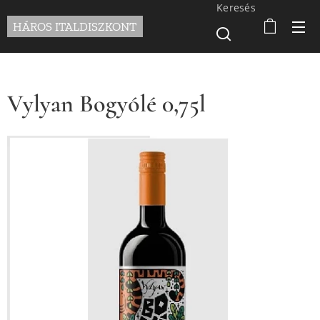
Keresés
HÁROS ITALDISZKONT
Vylyan Bogyólé 0,75l