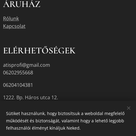
ÁRUHÁZ
Rólunk
Kapcsolat
ELÉRHETŐSÉGEK
atisprofi@gmail.com
06202955668
06204104381
1222. Bp. Háros utca 12.
Sütiket használunk, hogy biztosítsuk a weboldal megfelelő
működését és biztonságát, valamint hogy a lehető legjobb
A termékek aktuális készletéről érdeklődjön az üzletben, vagy a
felhasználói élményt kínáljuk Neked.
megadott elérhetőségek egyikén.