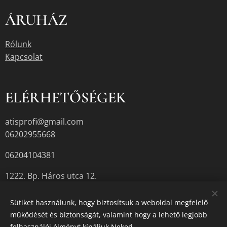
ÁRUHÁZ
Rólunk
Kapcsolat
ELÉRHETŐSÉGEK
atisprofi@gmail.com
06202955668
06204104381
1222. Bp. Háros utca 12.
Sütiket használunk, hogy biztosítsuk a weboldal megfelelő
működését és biztonságát, valamint hogy a lehető legjobb
A termékek aktuális készletéről érdeklődjön az üzletben, vagy a
felhasználói élményt kínáljuk Neked.