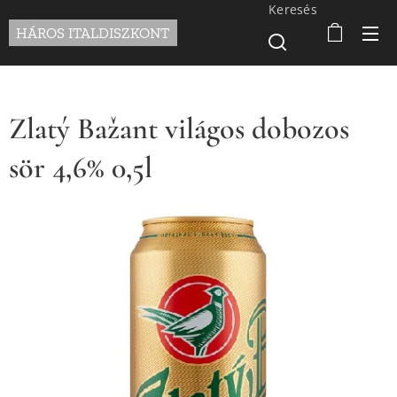
Keresés
HÁROS ITALDISZKONT
Zlatý Bažant világos dobozos
sör 4,6% 0,5l